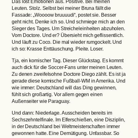
Das löst Emotionen aus. Positive. Bei meinen
Leuten. Stolz. Selbst bei meiner Bruna fällt die
Fassade: „Woooow bruuuudi“, postet sie. Besser
geht nicht. Denke ich so. Und schmiege mich an den
Sieger des Tages. Um Streicheleinheiten abzuholen.
Vom Doctore. Und er? Übersieht mich geflissentlich.
Und läuft zu Coco. Die mal wieder rumgockelt. Und
ich so: Krasse Enttäuschung. Pleite. Loser.
Tja, ein komischer Tag. Dieser Glückstag. Es kommt
auch dick für die Soccer-Fans unter meinen Leuten.
Zu denen zweifelsohne Doctore Diego zählt. Es ist ja
gerade diese komische Fußball-WM in Amerika. Und
wie immer: Deutschland will das Ding gewinnen,
fühlt sich großartig. Vor allem gegen einen
Außenseiter wie Paraguay.
Und dann: Niederlage. Ausscheiden bereits im
Sechszehntelfinale. Im Elferschießen, eine Disziplin,
in der Deutschland bei Weltmeisterschaften immer
gewonnen hatte. Eine Demütigung. Unfassbar. So