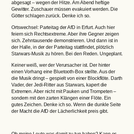
abgesagt – wegen der Hitze. Am Abend heftige
Gewitter. Zuschauer müssen evakuiert werden. Die
Götter schlagen zurück. Denke ich so.
Ortswechsel: Parteitag der AfD in Erfurt. Auch hier
feiern sich Rechtsextreme. Aber ihre Gegner zeigen
sich. Zehntausende demonstrieren. Und dann ist in
der Halle, in der der Parteitag stattfindet, plötzlich
Starwars-Musik zu hören. Bei den Reden. Ungeplant.
Keiner weiß, wer der Verursacher ist. Der hinter
einen Vorhang eine Bluetooth-Box stellte. Aus der
die Musik dringt – gespielt von einer Blockflöte. Darth
Vader, der Jedi-Ritter aus Starwars, kapert die
Extremen. Aber nicht mit Pauken und Trompeten –
sondern mit den zarten Klängen einer Flöte. Ein
gutes Zeichen. Denke ich so. Wenn die dunkle Seite
der Macht die AfD der Lächerlichkeit preis gibt.
Ob meine Leute was damit zu tun haben? Kann es