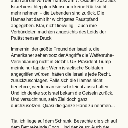
auch auf die von der Hamas am 7. Oktober 2023 aus
Israel verschleppten Menschen keine Rücksicht
mehr nehmen – die Lebenden sind zurück. Die
Hamas hat damit ihr wichtigstes Faustpfand
abgegeben. Klar, nicht freiwillig – auch ihre
Verbündeten machten angesichts des Leids der
Palästinenser Druck.
Immerhin, der größte Freund der Israelis, die
Amerikaner sehen trotz der Angriffe die Waffenruhe-
Vereinbarung nicht in Gefahr. US-Präsident Trump
meinte nur lapidar: Wenn israelische Soldaten
angegriffen würden, hätten die Israelis jede Recht,
zurückzuschlagen. Falls sich die Hamas nicht
benehme, werde man sie sehr leicht ausschalten.
Und ich denke so: Israel bekam die Geiseln zurück.
Und versucht nun, sein Ziel doch ganz
durchzusetzen. Quasi die ganze Hand zu nehmen…
Tja, ich liege auf dem Schrank. Betrachte die sich auf
dem Bett rekelnde Coco. Und denke so: Auch der