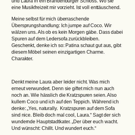
und Laura in ein Brandenburger Schloss. Wo sie
eine Musikfreizeit mir vorzieht. Ist voll enttäuschend.
Meine selbst für mich überraschende
Übersprungshandlung: Ich jumpe auf Coco. Wir
wälzen uns. Als ob es kein Morgen gäbe. Dass dabei
Spuren auf dem Ledersofa zurückbleiben.
Geschenkt, denke ich so: Patina schaut gut aus, gibt
diesem Möbel seinen einzigartigen Charme.
Charakter.
Denkt meine Laura aber leider nicht. Was mich
erneut verwundert. Denn sie giftet mich nun auch
noch an. Wie hässlich die Kratzspuren seien. Also
kullern Coco und ich auf den Teppich. Während ich
denke: „Yes, naturally. Kratzspuren auf dem Sofa
sind nice. Bleib doch mal cool, Laura.“ Sagt der sich
wundernde Hauptstadtkater. „Der über euch wacht.
Und wünscht: Chillt. Und wundert euch.“