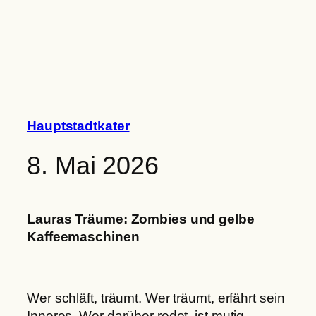
Zum
Inhalt
springen
Hauptstadtkater
8. Mai 2026
Lauras Träume: Zombies und gelbe
Kaffeemaschinen
Wer schläft, träumt. Wer träumt, erfährt sein
Inneres. Wer darüber redet, ist mutig.