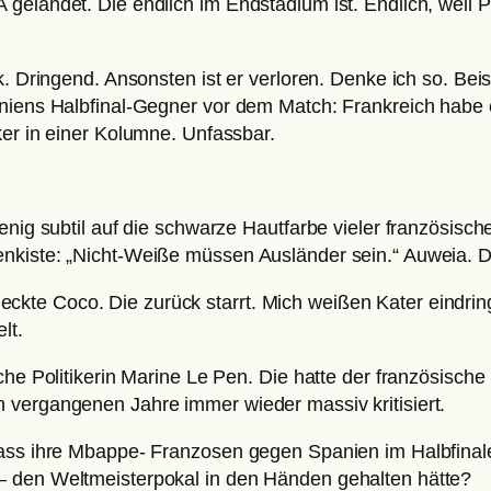
elandet. Die endlich im Endstadium ist. Endlich, weil Po
k. Dringend. Ansonsten ist er verloren. Denke ich so. Beis
paniens Halbfinal-Gegner vor dem Match: Frankreich hab
ker in einer Kolumne. Unfassbar.
enig subtil auf die schwarze Hautfarbe vieler französische
nkiste: „Nicht-Weiße müssen Ausländer sein.“ Auweia. D
kte Coco. Die zurück starrt. Mich weißen Kater eindrin
elt.
sche Politikerin Marine Le Pen. Die hatte der französisc
 vergangenen Jahre immer wieder massiv kritisiert.
dass ihre Mbappe- Franzosen gegen Spanien im Halbfinale
– den Weltmeisterpokal in den Händen gehalten hätte?