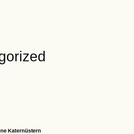
gorized
ine Katernüstern