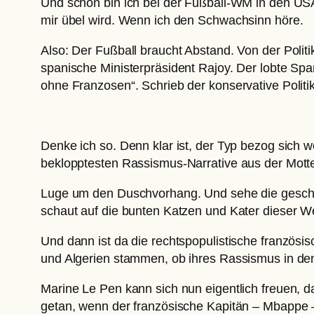
Und schon bin ich bei der Fußball-WM in den USA g
mir übel wird. Wenn ich den Schwachsinn höre.
Also: Der Fußball braucht Abstand. Von der Politi
spanische Ministerpräsident Rajoy. Der lobte S
ohne Franzosen“. Schrieb der konservative Politi
Denke ich so. Denn klar ist, der Typ bezog sich w
beklopptesten Rassismus-Narrative aus der Motte
Luge um den Duschvorhang. Und sehe die geschec
schaut auf die bunten Katzen und Kater dieser W
Und dann ist da die rechtspopulistische französi
und Algerien stammen, ob ihres Rassismus in den
Marine Le Pen kann sich nun eigentlich freuen, 
getan, wenn der französische Kapitän – Mbappe 