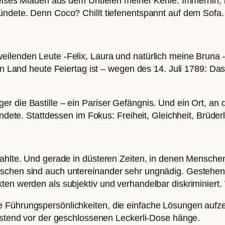
 leises Miauen aus dem Untiefen meiner Kehle. Immerhin, i
ündete. Denn Coco? Chillt tiefenentspannt auf dem Sofa.
eilenden Leute -Felix, Laura und natürlich meine Bruna
ten Land heute Feiertag ist – wegen des 14. Juli 1789: Da
r die Bastille – ein Pariser Gefängnis. Und ein Ort, an
endete. Stattdessen im Fokus: Freiheit, Gleichheit, Brüde
rahlte. Und gerade in düsteren Zeiten, in denen Menschen
nschen sind auch untereinander sehr ungnädig. Gestehen
ten werden als subjektiv und verhandelbar diskriminiert. 
 Führungspersönlichkeiten, die einfache Lösungen aufzei
ürstend vor der geschlossenen Leckerli-Dose hänge.