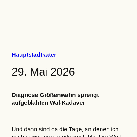
Zum
Inhalt
springen
Hauptstadtkater
29. Mai 2026
Diagnose Größenwahn sprengt
aufgeblähten Wal-Kadaver
Und dann sind da die Tage, an denen ich
mich sowas von überlegen fühle. Der Welt,