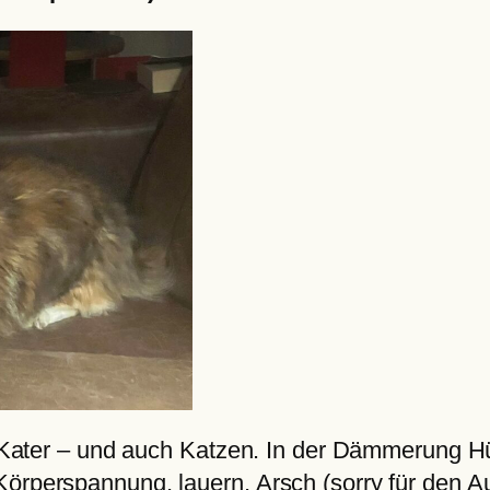
s. Kater – und auch Katzen. In der Dämmerung Hü
örperspannung, lauern, Arsch (sorry für den Au