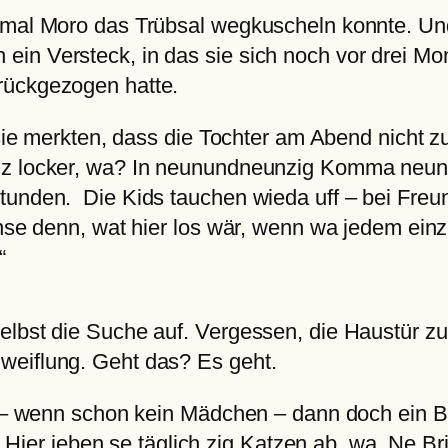
 mal Moro das Trübsal wegkuscheln konnte. Un
in Versteck, in das sie sich noch vor drei Mo
rückgezogen hatte.
s sie merkten, dass die Tochter am Abend nicht 
z locker, wa? In neunundneunzig Komma neun Pr
tunden. Die Kids tauchen wieda uff – bei Freun
ense denn, wat hier los wär, wenn wa jedem ein
“
lbst die Suche auf. Vergessen, die Haustür zu
weiflung. Geht das? Es geht.
ob – wenn schon kein Mädchen – dann doch ein B
: „Hier jeben se täglich zig Katzen ab, wa. Ne Br