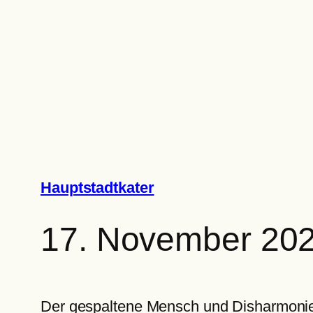
Zum
Inhalt
springen
Hauptstadtkater
17. November 20
Der gespaltene Mensch und Disharmoni