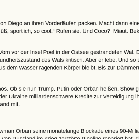
h von Diego an ihren Vorderläufen packen. Macht dann ei
, sportlich, so cool.“ Rufen sie. Und Coco? Miaut. Beko
Vom vor der Insel Poel in der Ostsee gestrandeten Wal. 
undheitszustand des Wals kritisch. Aber er lebe. Und so 
aus dem Wasser ragenden Körper bleibt. Bis zur Dämmeru
panos. Ob sie nun Trump, Putin oder Orban heißen. Show 
 der Ukraine milliardenschwere Kredite zur Verteidigung 
and mit.
howman Orban seine monatelange Blockade eines 90-Milli
on Russland im Krieg zerstörte Pipeline repariert hat, 