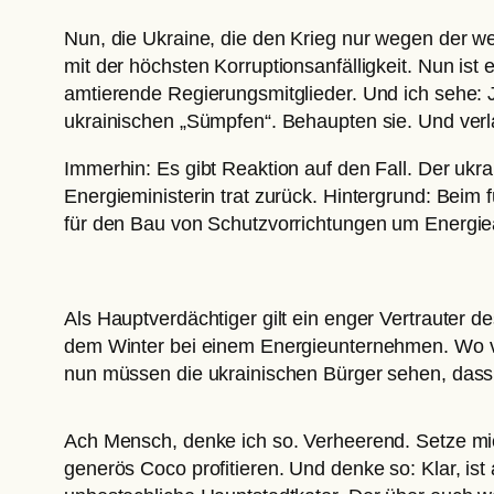
Nun, die Ukraine, die den Krieg nur wegen der wes
mit der höchsten Korruptionsanfälligkeit. Nun ist
amtierende Regierungsmitglieder. Und ich sehe: Ju
ukrainischen „Sümpfen“. Behaupten sie. Und ver
Immerhin: Es gibt Reaktion auf den Fall. Der ukr
Energieministerin trat zurück. Hintergrund: Beim
für den Bau von Schutzvorrichtungen um Energi
Als Hauptverdächtiger gilt ein enger Vertrauter 
dem Winter bei einem Energieunternehmen. Wo v
nun müssen die ukrainischen Bürger sehen, dass 
Ach Mensch, denke ich so. Verheerend. Setze mic
generös Coco profitieren. Und denke so: Klar, i