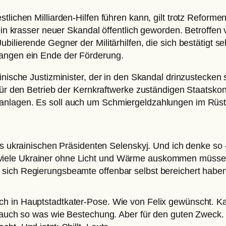
tlichen Milliarden-Hilfen führen kann, gilt trotz Reform
 ein krasser neuer Skandal öffentlich geworden. Betroffe
bilierende Gegner der Militärhilfen, die sich bestätigt s
langen ein Ende der Förderung.
ainische Justizminister, der in den Skandal drinzustecke
 für den Betrieb der Kernkraftwerke zuständigen Staatsko
eanlagen. Es soll auch um Schmiergeldzahlungen im Rüs
des ukrainischen Präsidenten Selenskyj. Und ich denke so
iele Ukrainer ohne Licht und Wärme auskommen müssen,
sich Regierungsbeamte offenbar selbst bereichert haben
h in Hauptstadtkater-Pose. Wie von Felix gewünscht. Kas
st auch so was wie Bestechung. Aber für den guten Zweck