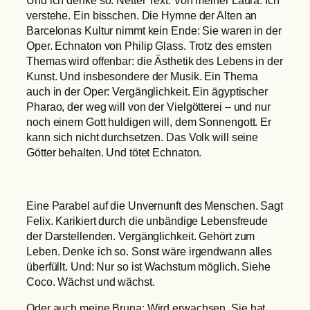
Und ich denke so: Netter Text. Von meiner Laura. Ich
verstehe. Ein bisschen. Die Hymne der Alten an
Barcelonas Kultur nimmt kein Ende: Sie waren in der
Oper. Echnaton von Philip Glass. Trotz des ernsten
Themas wird offenbar: die Ästhetik des Lebens in der
Kunst. Und insbesondere der Musik. Ein Thema
auch in der Oper: Vergänglichkeit. Ein ägyptischer
Pharao, der weg will von der Vielgötterei – und nur
noch einem Gott huldigen will, dem Sonnengott. Er
kann sich nicht durchsetzen. Das Volk will seine
Götter behalten. Und tötet Echnaton.
Eine Parabel auf die Unvernunft des Menschen. Sagt
Felix. Karikiert durch die unbändige Lebensfreude
der Darstellenden. Vergänglichkeit. Gehört zum
Leben. Denke ich so. Sonst wäre irgendwann alles
überfüllt. Und: Nur so ist Wachstum möglich. Siehe
Coco. Wächst und wächst.
Oder auch meine Bruna: Wird erwachsen. Sie hat